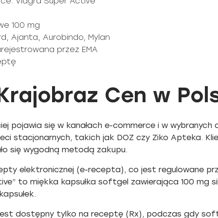
e: Viagra Super Active
owe 100 mg
rd, Ajanta, Aurobindo, Mylan
zarejestrowana przez EMA
ceptę
Krajobraz Cen w Pol
ciej pojawia się w kanałach e-commerce i w wybranych
eci stacjonarnych, takich jak DOZ czy Ziko Apteka. Kli
tało się wygodną metodą zakupu.
pty elektronicznej (e-recepta), co jest regulowane p
ve” to miękka kapsułka softgel zawierająca 100 mg sild
kapsułek.
 jest dostępny tylko na receptę (Rx), podczas gdy sof