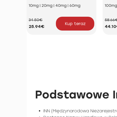
10mg | 20mg | 40mg | 60mg
100m
34.50€
58.66
Kup teraz
25.94€
44.1
Podstawowe In
INN (Międzynarodowa Niezarejestr