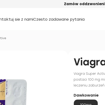
Zamów oddzwonieni
ntaktuj sie z nami
Czesto zadawane pytania
tive
Viagr
Viagra Super Activ
postaci 100 mg mi
leczeniu zaburzeń 
Dawkowanie
100mg