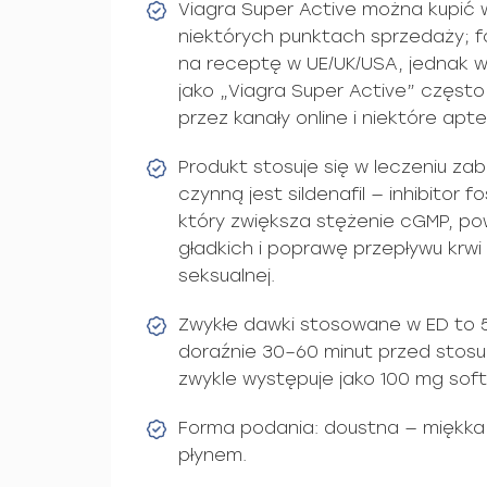
Viagra Super Active można kupić 
niektórych punktach sprzedaży; for
na receptę w UE/UK/USA, jednak 
jako „Viagra Super Active” częs
przez kanały online i niektóre apt
Produkt stosuje się w leczeniu zab
czynną jest sildenafil — inhibitor 
który zwiększa stężenie cGMP, po
gładkich i poprawę przepływu krwi 
seksualnej.
Zwykłe dawki stosowane w ED to 
doraźnie 30–60 minut przed stosu
zwykle występuje jako 100 mg sof
Forma podania: doustna — miękka 
płynem.