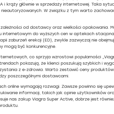
 EMA i krąży głównie w sprzedaży internetowej. Taka sy
w nieautoryzowanych. W związku z tym warto zachowa
w zależności od dostawcy oraz wielkości opakowania.
ku internetowym do wyższych cen w aptekach stacjon
rapii zaburzeń erekcji (ED), zwykle zazwyczaj nie obejmu
eny mogą być konkurencyjne.
nternetowych, co sprzyja wzrostowi popularności „Viag
trendach pokazują, że klienci poszukują szybkich i wy
zystania z e-zdrowia. Warto zestawić ceny produktów 
ędzy poszczególnymi dostawcami.
ch online wymagają rozwagi. Zawsze powinno się upew
iwanie informacji, takich jak opinie użytkowników or
resuje nas zakup Viagra Super Active, dobrze jest równ
produktu.