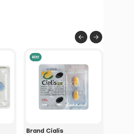
Hit!
Hit!
Brand Cialis
Iwerm