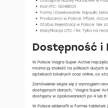
Dostępne Nazwy Handlowe w Polsc
Kod ATC: G04BE03
Formy i Dawkowanie: Kapsułki żel
Producenci w Polsce: Pfizer, Acco
Status Rejestracji w Polsce: Nie 
Klasyfikacja OTC / Rx: Tylko na re
Dostępność i 
W Polsce Viagra Super Active najczęś
można ją znaleźć na półkach dużych si
aptekach lokalnych oraz online, co s
Zamówienie wiąże się z wymogiem rece
dostępnych danych, “Viagra Super Acti
dostępny w opakowaniach po 4 lub 8 
W Polsce sildenafil w formie tabletek