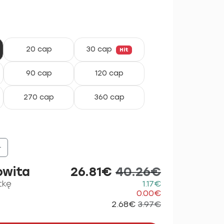
20 cap
30 cap
Hit
90 cap
120 cap
270 cap
360 cap
+
owita
26.81€
40.26€
tkę
1.17€
0.00€
2.68€
3.97€