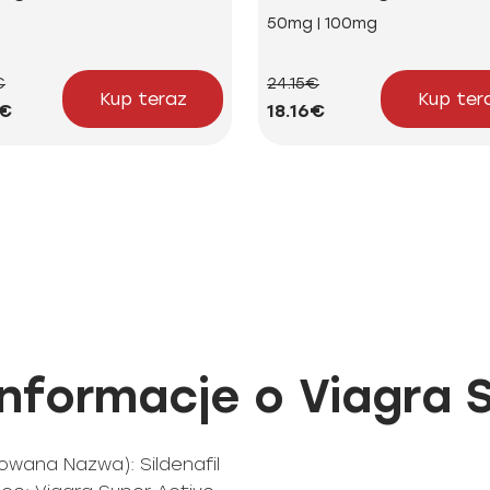
g
50mg | 100mg
€
24.15€
Kup teraz
Kup ter
0€
18.16€
formacje o Viagra S
owana Nazwa): Sildenafil