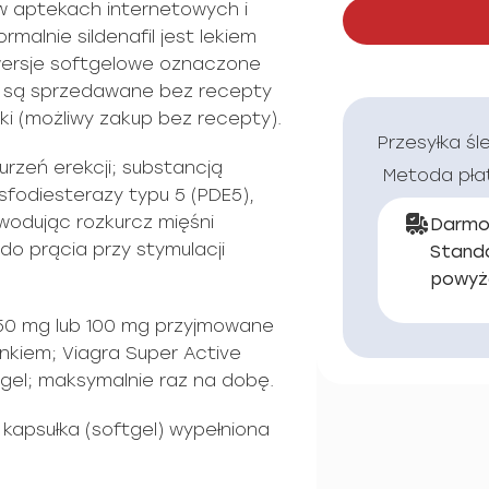
w aptekach internetowych i
malnie sildenafil jest lekiem
wersje softgelowe oznaczone
to są sprzedawane bez recepty
eki (możliwy zakup bez recepty).
Przesyłka śl
urzeń erekcji; substancją
Metoda pła
fosfodiesterazy typu 5 (PDE5),
wodując rozkurcz mięśni
Darmo
do prącia przy stymulacji
Stand
powyż
50 mg lub 100 mg przyjmowane
nkiem; Viagra Super Active
tgel; maksymalnie raz na dobę.
kapsułka (softgel) wypełniona