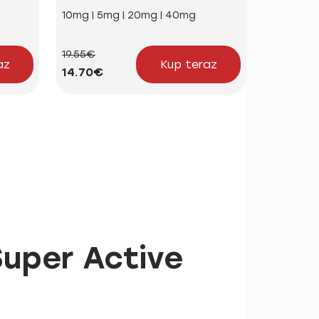
10mg | 5mg | 20mg | 40mg
3mg | 12m
19.55€
46.70€
az
Kup teraz
14.70€
38.92€
uper Active