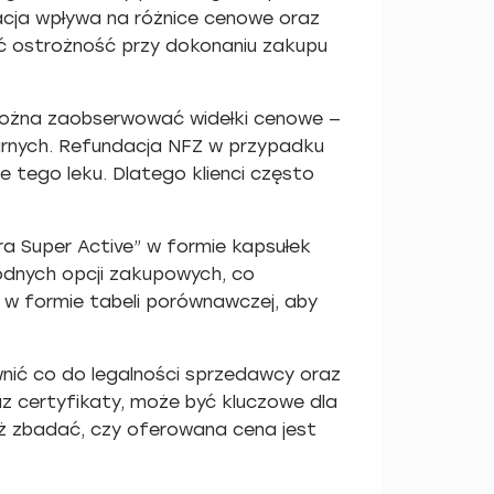
tuacja wpływa na różnice cenowe oraz
ć ostrożność przy dokonaniu zakupu
 Można zaobserwować widełki cenowe —
arnych. Refundacja NFZ w przypadku
je tego leku. Dlatego klienci często
ra Super Active” w formie kapsułek
godnych opcji zakupowych, co
w formie tabeli porównawczej, aby
nić co do legalności sprzedawcy oraz
az certyfikaty, może być kluczowe dla
ież zbadać, czy oferowana cena jest