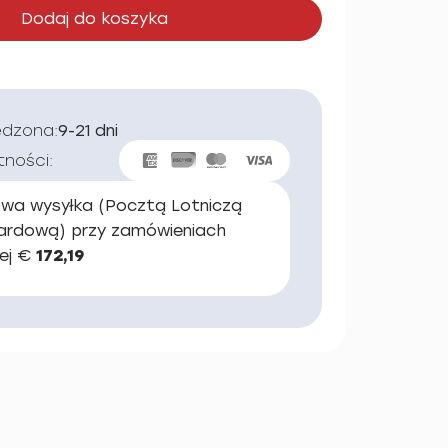
Dodaj do koszyka
edzona:
9-21 dni
tności:
wa wysyłka (Pocztą Lotniczą
ardową) przy zamówieniach
ej €
172,19