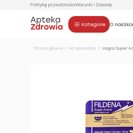
Politykę prywatności
Warunki I Zasady
Kategorie
O nas
Sko
Strona główna
/
Hit sprzedaży
/
Viagra Super Ac