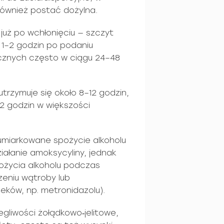
ównież postać dożylna.
 już po wchłonięciu — szczyt
 1–2 godzin po podaniu
cznych często w ciągu 24–48
trzymuje się około 8–12 godzin,
 godzin w większości
umiarkowane spożycie alkoholu
iałanie amoksycyliny, jednak
ożycia alkoholu podczas
zeniu wątroby lub
eków, np. metronidazolu).
gliwości żołądkowo‑jelitowe,