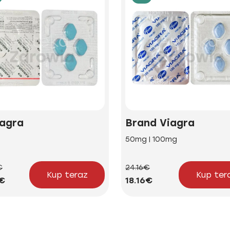
agra
Brand Viagra
g
50mg | 100mg
€
24.16€
Kup teraz
Kup ter
2€
18.16€