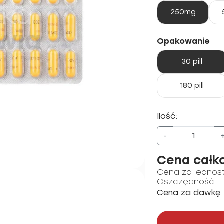
250mg
Opakowanie
30 pill
180 pill
Ilość:
-
Cena całk
Cena za jednos
Oszczędność
Cena za dawkę