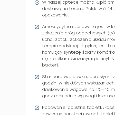
W naszej aptece można kupić amo
dostawą na terenie Polski w 5–14 
opakowanie.
Amoksycylina stosowana jest w le
zakażenia dróg oddechowych (górn
ucha, zatok, zakażenia układu m
terapii eradykacji H. pylori; jest 
hamujący syntezę ściany komórkow
się z białkami wiążącymi penicyliny
bakterii.
Standardowe dawki u dorosłych: 
godzin; w niektórych wskazaniach d
dawkowanie wagowe np. 20–40 mg
godz (dokładnie wg wagi i lokalny
Podawanie: doustne tabletki/kaps
zawiesiny doustnej (syrop), tablet