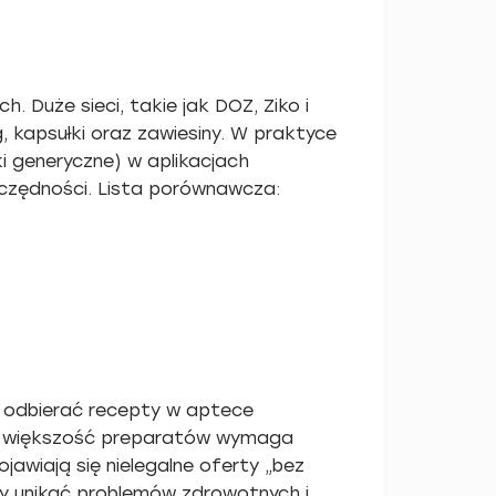
 Duże sieci, takie jak DOZ, Ziko i
 kapsułki oraz zawiesiny. W praktyce
i generyczne) w aplikacjach
zczędności. Lista porównawcza:
gą odbierać recepty w aptece
Rx, większość preparatów wymaga
awiają się nielegalne oferty „bez
by unikać problemów zdrowotnych i