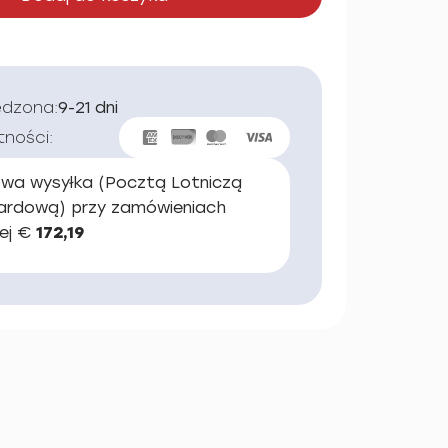
edzona:
9-21 dni
tności:
wa wysyłka (Pocztą Lotniczą
ardową) przy zamówieniach
ej €
172,19