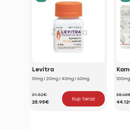
Levitra
Kam
10mg | 20mg | 40mg | 60mg
100m
34.52€
58.68
Kup teraz
25.95€
44.1