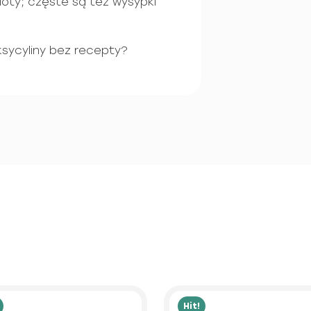
ioty; częste są też wysypki
sycyliny bez recepty?
Hit!