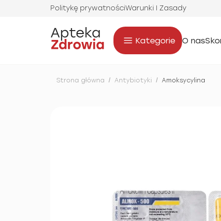
Politykę prywatności
Warunki I Zasady
Kategorie
O nas
Sko
Strona główna
/
Antybiotyki
/
Amoksycylina