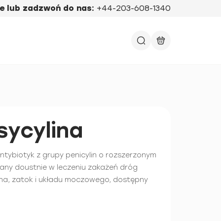
e lub zadzwoń do nas:
+44-203-608-1340
ycylina
ntybiotyk z grupy penicylin o rozszerzonym
any doustnie w leczeniu zakażeń dróg
a, zatok i układu moczowego, dostępny