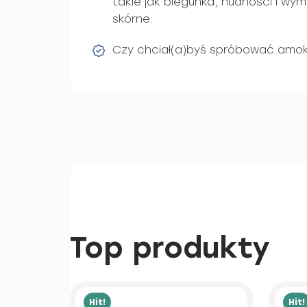
takie jak biegunka, nudności i wym
skórne.
Czy chciał(a)byś spróbować amok
Top produkty
Hit!
Hit!