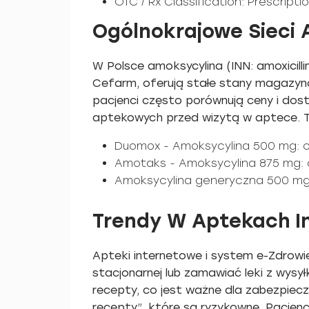
OTC / Rx Classification: Prescriptio
Ogólnokrajowe Sieci 
W Polsce amoksycylina (INN: amoxicilli
Cefarm, oferują stałe stany magazyno
pacjenci często porównują ceny i dos
aptekowych przed wizytą w aptece. To
Duomox - Amoksycylina 500 mg: c
Amotaks - Amoksycylina 875 mg: 
Amoksycylina generyczna 500 mg
Trendy W Aptekach I
Apteki internetowe i system e-Zdrowie
stacjonarnej lub zamawiać leki z wys
recepty, co jest ważne dla zabezpiecz
recepty”, które są ryzykowne. Pacjen