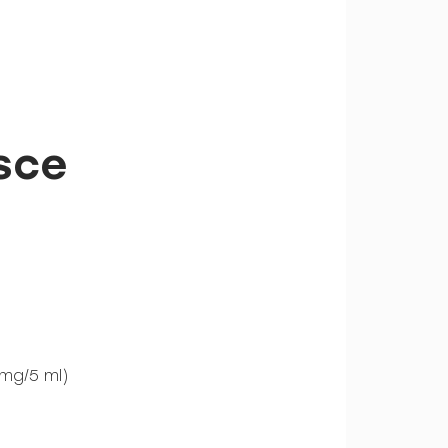
sce
mg/5 ml)