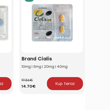
Brand Cialis
Iwerm
10mg | 5mg | 20mg | 40mg
3mg | 12m
19.56€
46.72€
az
Kup teraz
14.70€
38.93€