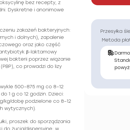
ksycylinę bez recepty, z
dni. Dyskretne i anonimowe
czeniu zakażeń bakteryjnych:
Przesyłka śl
ych i dolnych), zapalenie
Metoda pła
oczowego oraz jako część
to antybiotyk β-laktamowy
Darmo
ej bakterii poprzez wiązanie
Stand
 (PBP), co prowadzi do lizy
powyż
zwykle 500–875 mg co 8–12
o 1 g co 12 godzin. Dzieci:
/kg/dobę podzielone co 8–12
ch wytycznych).
ułki, proszek do sporządzania
ki do żucia/dispersyjne; w