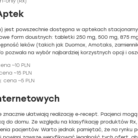
n-only (Rx)
Aptek
n) jest powszechnie dostępna w aptekach stacjonarnych.
we form doustnych: tabletki 250 mg, 500 mg, 875 mg,
tępność leków (takich jak Duomox, Amotaks, zamiennik
 pozwala na wybór najbardziej korzystnych opcji i os
ena ~10 PLN
cena ~15 PLN
: cena ~5 PLN
nternetowych
 znacznie ułatwiają realizację e-recept. Pacjenci mo
yłką do domu. Ze względu na klasyfikację produktów 
enia pacjentów. Warto jednak pamiętać, że na rynku poj
ci powinni zawsze weryfikować legalność tych ofert, a