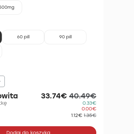
500mg
60 pill
90 pill
+
owita
33.74€
40.49€
tkę
0.33€
0.00€
1.12€
1.35€
Dodaj do koszyka