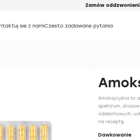
Zamów oddzwonieni
ntaktuj sie z nami
Czesto zadawane pytania
Amoks
Amoksycylina to a
spektrum, stosow
oddechowych, uch
na receptę.
Dawkowanie