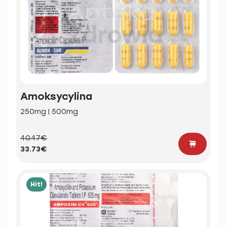
Amoksycylina
250mg | 500mg
40.47€
33.73€
Hit!