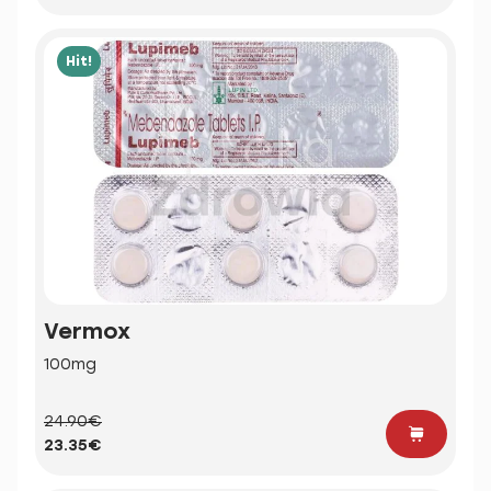
Hit!
Vermox
100mg
24.90€
23.35€