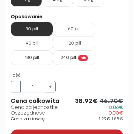
Opakowanie
30 pill
60 pill
90 pill
120 pill
180 pill
240 pill
Hit
Ilość:
-
+
Cena całkowita
38.92€
46.70€
Cena za jednostkę
0.86€
Oszczędność
0.00€
Cena za dawkę
1.29€
1.55€