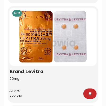
Hit!
Brand Levitra
20mg
33.21€
27.67€