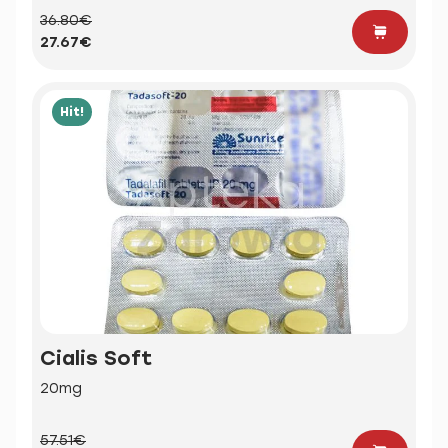
36.80€
27.67€
Hit!
Cialis Soft
20mg
57.51€