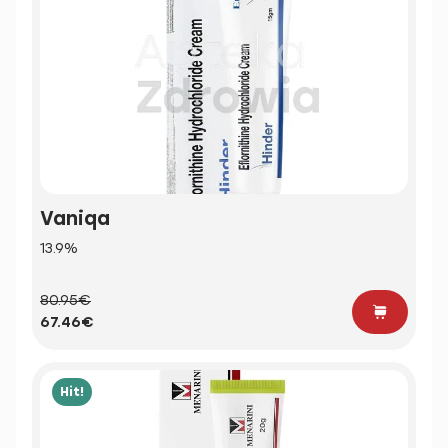
Vaniqa
13.9%
80.95€
67.46€
Hit!