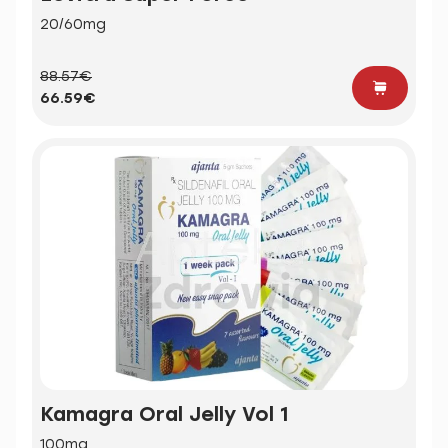
20/60mg
88.57€
66.59€
Kamagra Oral Jelly Vol 1
100mg