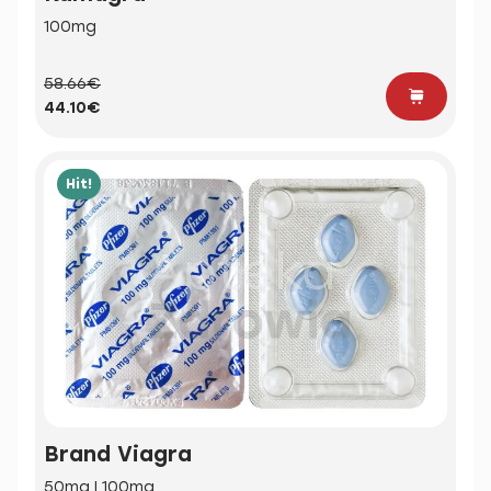
100mg
58.66€
44.10€
Hit!
Brand Viagra
50mg | 100mg