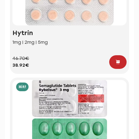
Hytrin
1mg | 2mg | 5mg
46.70€
38.92€
Hit!