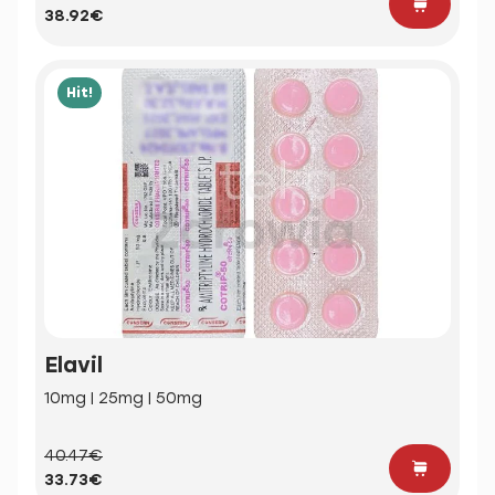
38.92€
Hit!
Elavil
10mg | 25mg | 50mg
40.47€
33.73€