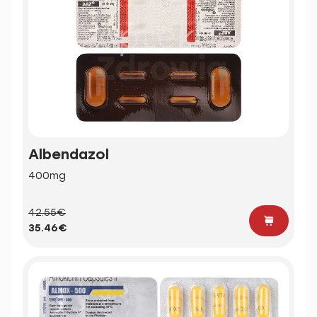
Albendazol
400mg
42.55€
35.46€