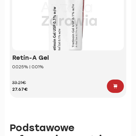
Retin-A Gel
0.025% | 0.01%
33.21€
27.67€
Podstawowe