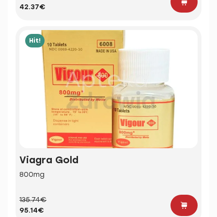
42.37€
Hit!
Viagra Gold
800mg
135.74€
95.14€