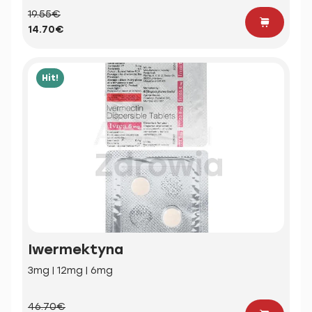
19.55€
14.70€
Hit!
Iwermektyna
3mg | 12mg | 6mg
46.70€