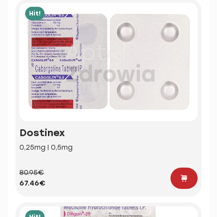
Hit!
Dostinex
0,25mg | 0,5mg
80.95€
67.46€
Hit!