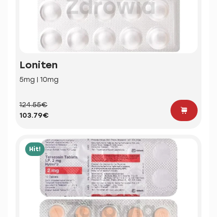
Loniten
5mg | 10mg
124.55€
103.79€
Hit!