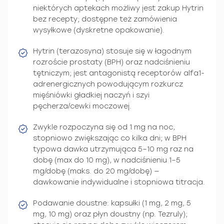
niektórych aptekach możliwy jest zakup Hytrin
bez recepty; dostępne też zamówienia
wysyłkowe (dyskretne opakowanie).
Hytrin (terazosyna) stosuje się w łagodnym
rozroście prostaty (BPH) oraz nadciśnieniu
tętniczym; jest antagonistą receptorów alfa1-
adrenergicznych powodującym rozkurcz
mięśniówki gładkiej naczyń i szyi
pęcherza/cewki moczowej.
Zwykle rozpoczyna się od 1 mg na noc,
stopniowo zwiększając co kilka dni; w BPH
typowa dawka utrzymująca 5–10 mg raz na
dobę (max do 10 mg), w nadciśnieniu 1–5
mg/dobę (maks. do 20 mg/dobę) —
dawkowanie indywidualne i stopniowa titracja.
Podawanie doustne: kapsułki (1 mg, 2 mg, 5
mg, 10 mg) oraz płyn doustny (np. Tezruly);