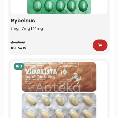
Rybelsus
3mg | 7mg | 14mg
217.96€
181.64€
Hit!