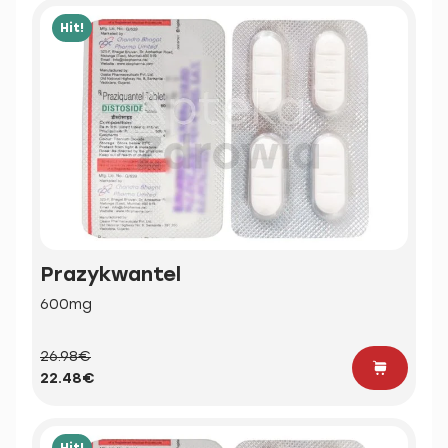
Hit!
Prazykwantel
600mg
26.98€
22.48€
Hit!