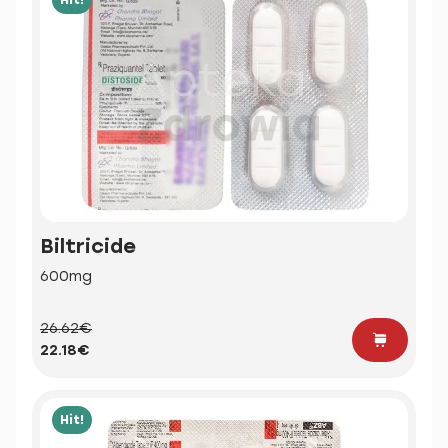
Biltricide
600mg
26.62€
22.18€
Hit!