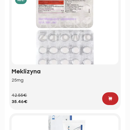
Meklizyna
25mg
42.55€
35.46€