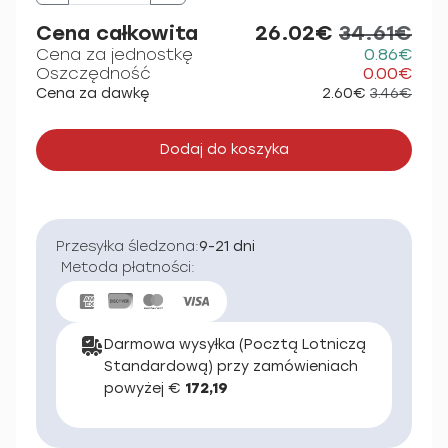
Cena całkowita
26.02€
34.61€
Cena za jednostkę
0.86€
Oszczędność
0.00€
Cena za dawkę
2.60€
3.46€
Dodaj do koszyka
Przesyłka śledzona:
9-21 dni
Metoda płatności:
Darmowa wysyłka (Pocztą Lotniczą
Standardową) przy zamówieniach
powyżej €
172,19