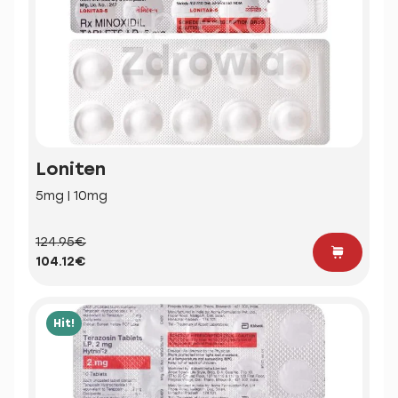
Loniten
5mg | 10mg
124.95€
104.12€
Hit!