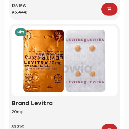
136.18€
95.44€
Hit!
Brand Levitra
20mg
33.31€