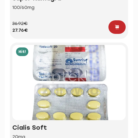
100/60mg
36.92€
27.76€
Hit!
Cialis Soft
20mg