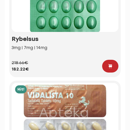
Rybelsus
3mg | 7mg | 14mg
218.66€
182.22€
Hit!