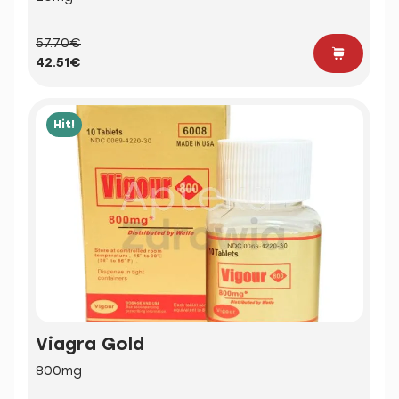
57.70€
42.51€
Hit!
Viagra Gold
800mg