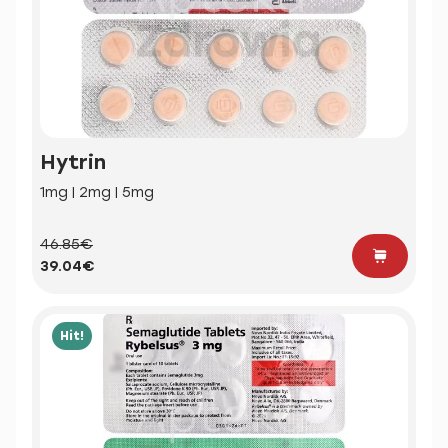
Hytrin
1mg | 2mg | 5mg
46.85€
39.04€
Hit!