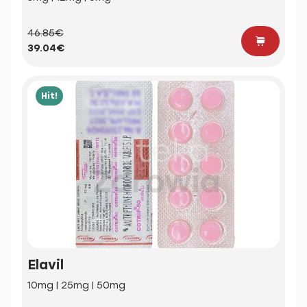
46.85€
39.04€
Hit!
Elavil
10mg | 25mg | 50mg