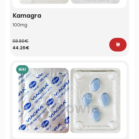
Kamagra
100mg
58.85€
44.25€
Hit!