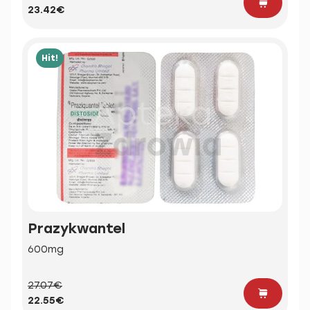
23.42€
Hit!
Prazykwantel
600mg
27.07€
22.55€