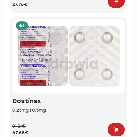
27.76€
Hit!
Dostinex
0,25mg | 0,5mg
81.21€
67.68€