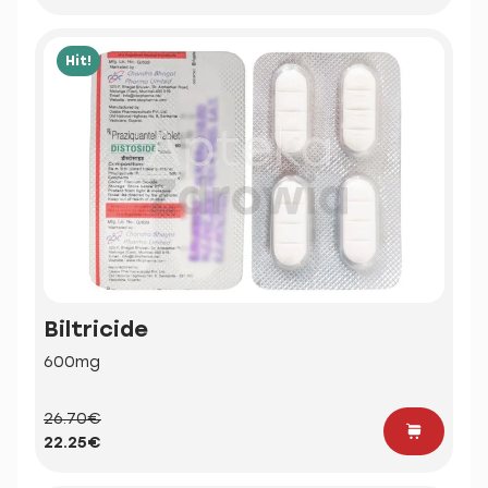
Hit!
Biltricide
600mg
26.70€
22.25€