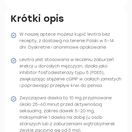
Krótki opis
W naszej aptece możesz kupić levitra bez
recepty, z dostawą na terenie Polski w 5–14
dni. Dyskretne i anonimowe opakowanie.
Levitra jest stosowana w leczeniu zaburzeń
erekcji u dorosłych mężczyzn; działa jako
inhibitor fosfodiesterazy typu 5 (PDE5),
zwiększając stężenie cGMP w ciałach jamistych
i poprawiając przepływ krwi do penisa.
Zwyczajowa dawka to 10 mg przyjmowane
około 25–60 minut przed aktywnością
seksualną; zakres dawek 5–20 mg,
maksymalnie 1 dawka na dobę (u osób
starszych lub z zaburzeniami wątroby/nerek
zwykle zaczyna się od 5 mg).