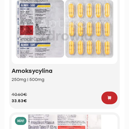
Amoksycylina
250mg | 500mg
40.60€
33.83€
Hit!