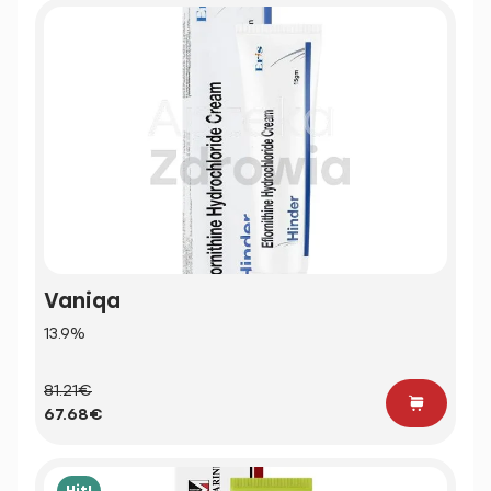
Vaniqa
13.9%
81.21€
67.68€
Hit!