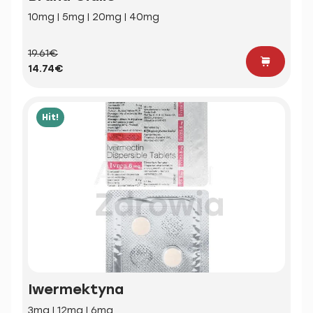
10mg | 5mg | 20mg | 40mg
19.61€
14.74€
Hit!
Iwermektyna
3mg | 12mg | 6mg