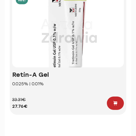
Retin-A Gel
0.025% | 0.01%
33.31€
27.76€