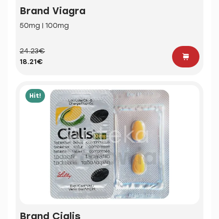
Brand Viagra
50mg | 100mg
24.23€
18.21€
Hit!
Brand Cialis