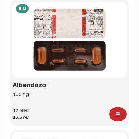
Hit!
Albendazol
400mg
42.68€
35.57€