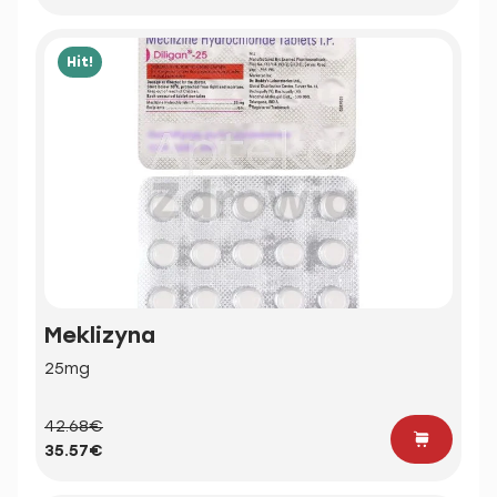
Hit!
Meklizyna
25mg
42.68€
35.57€