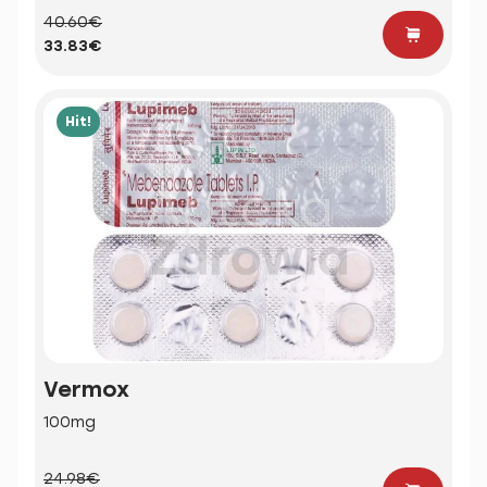
40.60€
33.83€
Hit!
Vermox
100mg
24.98€