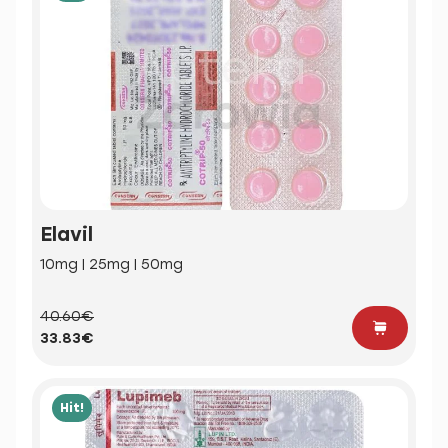
Elavil
10mg | 25mg | 50mg
40.60€
33.83€
Hit!