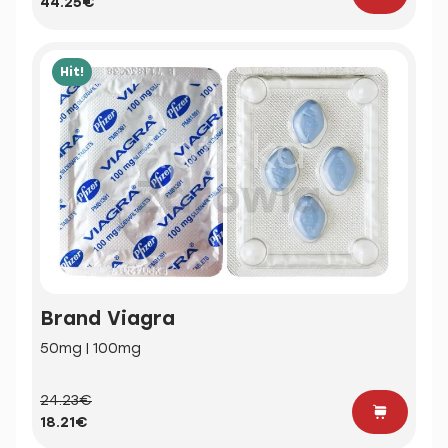
44.25€
Hit!
Brand Viagra
50mg | 100mg
24.23€
18.21€