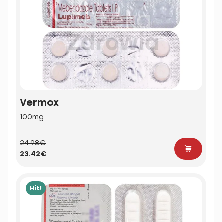
Vermox
100mg
24.98€
23.42€
Hit!