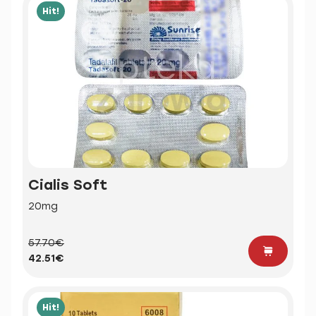
Hit!
Cialis Soft
20mg
57.70€
42.51€
Hit!