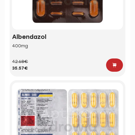
Albendazol
400mg
42.68€
35.57€