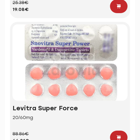
25.38€
19.08€
Levitra Super Force
20/60mg
88.86€