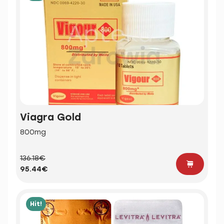
Viagra Gold
800mg
136.18€
95.44€
Hit!