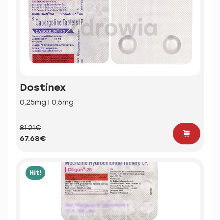
Dostinex
0,25mg | 0,5mg
81.21€
67.68€
Hit!