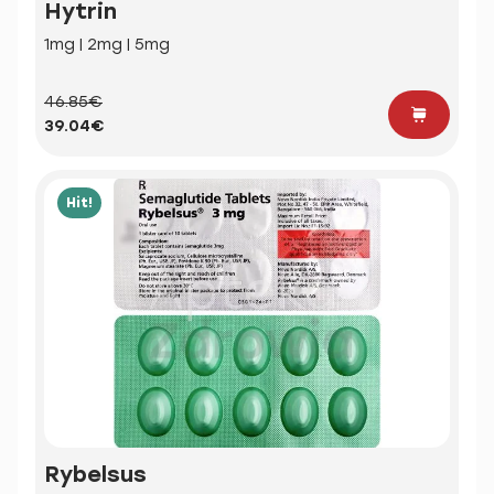
Hytrin
1mg | 2mg | 5mg
46.85€
39.04€
Hit!
Rybelsus