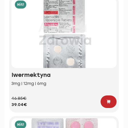
Hit!
Iwermektyna
3mg | 12mg | 6mg
46.85€
39.04€
Hit!