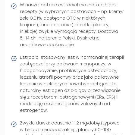
W naszej aptece estradiol można kupić bez
recepty (w wybranych postaciach – np. kremy/
żele 0,01% dostępne OTC w niektórych
krajach); inne postacie (tabletki, plastry,
iniekcje) zwykle wymagają recepty. Dostawa
5–14 dni na terenie Polski. Dyskretne i
anonimowe opakowanie.
Estradiol stosowany jest w hormonalnej terapii
zastępczej przy objawach menopauzy, w
hipogonadyzmie, profilaktyce osteoporozy,
leczeniu atrofii pochwy oraz jako paliatywne
leczenie w niektórych nowotworach; jest to
naturalny estrogen działający przez wiązanie
się z receptorami estrogenowymi (ERα, ERβ) i
modulację ekspresji genów zależnych od
estrogenów.
Zwykłe dawki: doustnie 1–2 mg/dobę (typowo
w terapii menopauzalnej), plastry 50–100