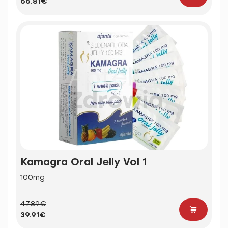
66.81€
Kamagra Oral Jelly Vol 1
100mg
47.89€
39.91€