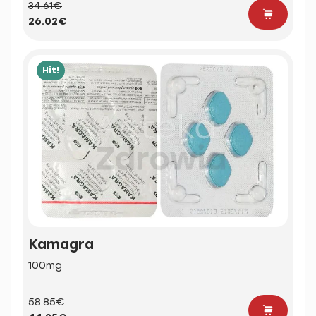
34.61€
26.02€
Hit!
Kamagra
100mg
58.85€