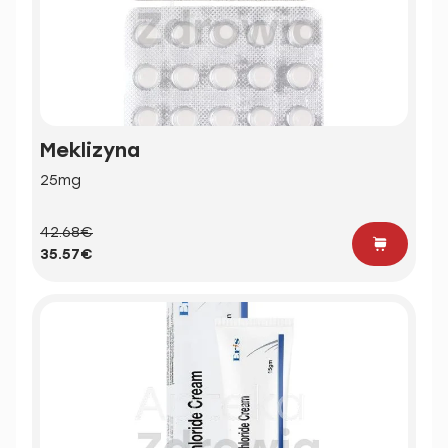
Meklizyna
25mg
42.68€
35.57€