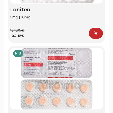
Loniten
5mg | 10mg
124.95€
104.12€
Hit!