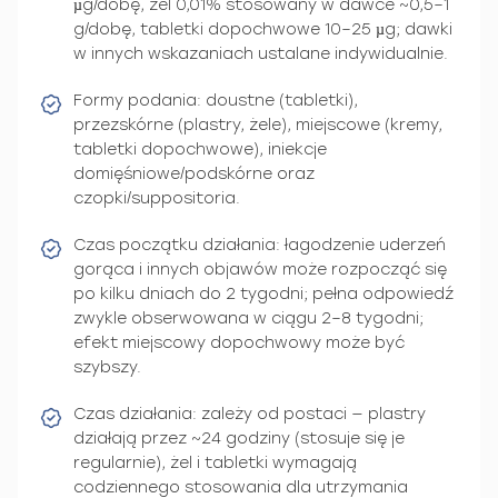
µg/dobę, żel 0,01% stosowany w dawce ~0,5–1
g/dobę, tabletki dopochwowe 10–25 µg; dawki
w innych wskazaniach ustalane indywidualnie.
Formy podania: doustne (tabletki),
przezskórne (plastry, żele), miejscowe (kremy,
tabletki dopochwowe), iniekcje
domięśniowe/podskórne oraz
czopki/suppositoria.
Czas początku działania: łagodzenie uderzeń
gorąca i innych objawów może rozpocząć się
po kilku dniach do 2 tygodni; pełna odpowiedź
zwykle obserwowana w ciągu 2–8 tygodni;
efekt miejscowy dopochwowy może być
szybszy.
Czas działania: zależy od postaci — plastry
działają przez ~24 godziny (stosuje się je
regularnie), żel i tabletki wymagają
codziennego stosowania dla utrzymania