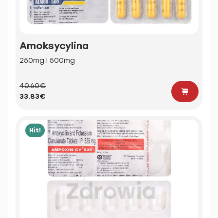
Amoksycylina
250mg | 500mg
40.60€
33.83€
Hit!