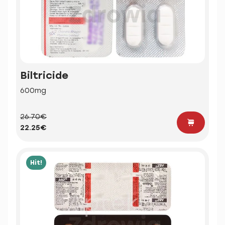
Biltricide
600mg
26.70€
22.25€
Hit!