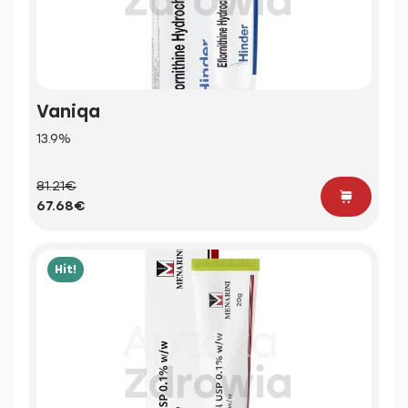
Vaniqa
13.9%
81.21€
67.68€
Hit!