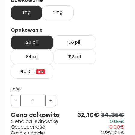
Dawkowanie
1mg
2mg
Opakowanie
28 pill
56 pill
84 pill
112 pill
140 pill
Hit
Ilość:
-
+
Cena całkowita
32.10€
34.35€
Cena za jednostkę
0.86€
Oszczędność
0.00€
Cena za dawkę
1.15€
1.24€