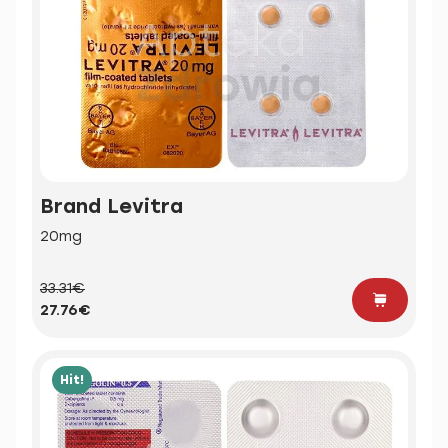
Brand Levitra
20mg
33.31€
27.76€
Hit!