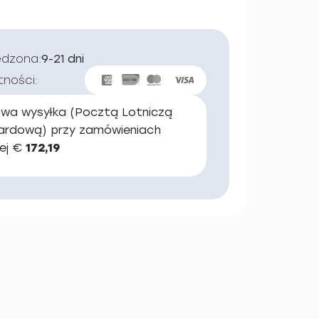
edzona:
9-21 dni
tności:
wa wysyłka (Pocztą Lotniczą
ardową) przy zamówieniach
ej €
172,19