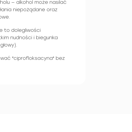
holu — alkohol może nasilać
ałania niepożądane oraz
owe.
e to dolegliwości
kim nudności i biegunka
głowy).
wać "ciprofloksacyna" bez