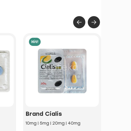
Hit!
Hit!
Brand Cialis
Iwerm
10mg | 5mg | 20mg | 40mg
3mg | 12m