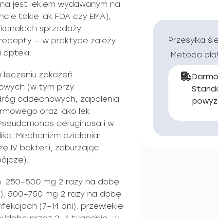
yna jest lekiem wydawanym na
cje takie jak FDA czy EMA),
 kanałach sprzedaży
Przesyłka śl
recepty — w praktyce zależy
i apteki.
Metoda pła
 leczeniu zakażeń
Darmo
owych (w tym przy
Stand
 dróg oddechowych, zapalenia
powyż
rmowego oraz jako lek
Pseudomonas aeruginosa i w
ika. Mechanizm działania:
 IV bakterii, zaburzając
bójcze).
: 250–500 mg 2 razy na dobę
i), 500–750 mg 2 razy na dobę
fekcjach (7–14 dni), przewlekłe