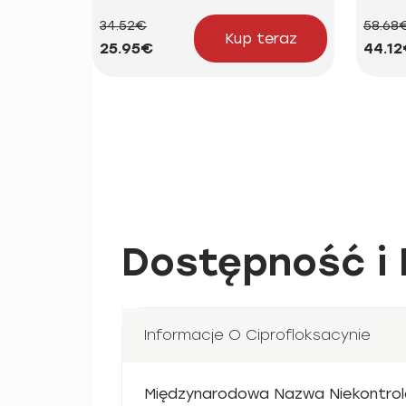
34.52€
58.68
Kup teraz
25.95€
44.1
Dostępność i 
Informacje O Ciprofloksacynie
Międzynarodowa Nazwa Niekontrol