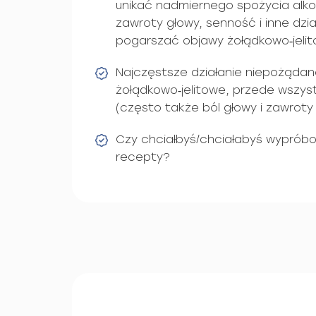
unikać nadmiernego spożycia alko
zawroty głowy, senność i inne dzi
pogarszać objawy żołądkowo‑jelit
Najczęstsze działanie niepożądan
żołądkowo‑jelitowe, przede wszyst
(często także ból głowy i zawroty 
Czy chciałbyś/chciałabyś wypróbo
recepty?