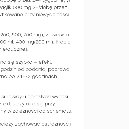
×/dobę przez 2–4 tygodnie, w
wąglik 500 mg 2×/dobę przez
yfikowane przy niewydolności
 250, 500, 750 mg), zawiesina
100 ml, 400 mg/200 ml), krople
ne/oticzne).
na się szybko — efekt
u godzin od podania; poprawa
czna po 24–72 godzinach
w surowicy u dorosłych wynosi
fekt utrzymuje się przy
iny w zależności od schematu.
należy zachować ostrożność i