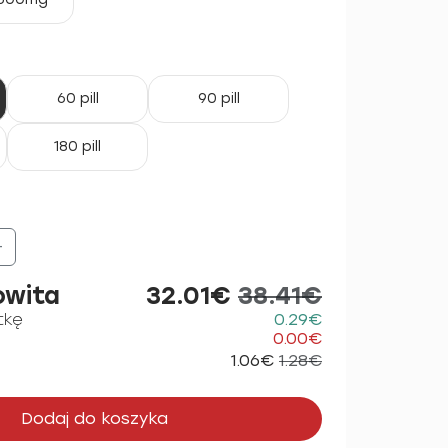
60 pill
90 pill
180 pill
+
owita
32.01€
38.41€
tkę
0.29€
0.00€
1.06€
1.28€
Dodaj do koszyka