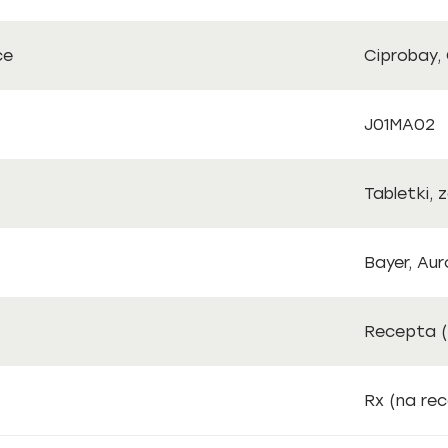
ce
Ciprobay, C
J01MA02
Tabletki, z
Bayer, Aur
Recepta 
Rx (na re