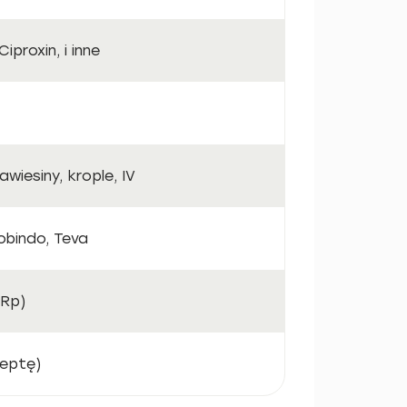
iproxin, i inne
awiesiny, krople, IV
obindo, Teva
(Rp)
ceptę)