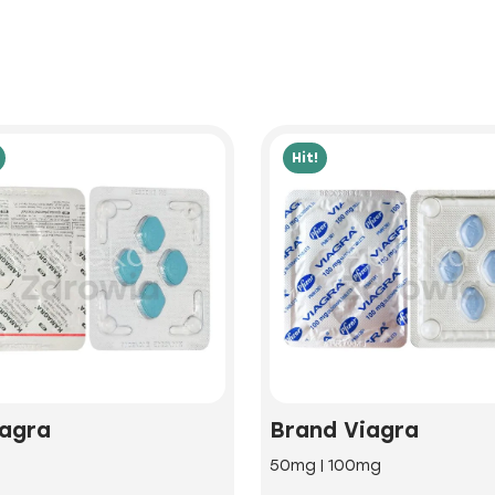
Hit!
agra
Brand Viagra
g
50mg | 100mg