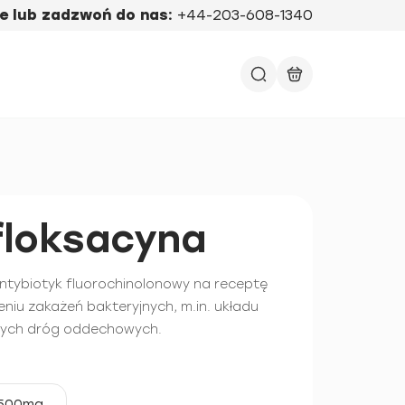
e lub zadzwoń do nas:
+44-203-608-1340
floksacyna
antybiotyk fluorochinolonowy na receptę
niu zakażeń bakteryjnych, m.in. układu
nych dróg oddechowych.
500mg