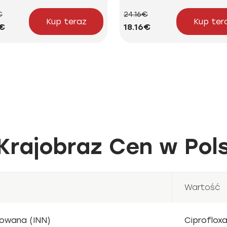
€
24.16€
Kup teraz
Kup ter
2€
18.16€
Krajobraz Cen w Pol
Wartość
owana (INN)
Ciprofloxa