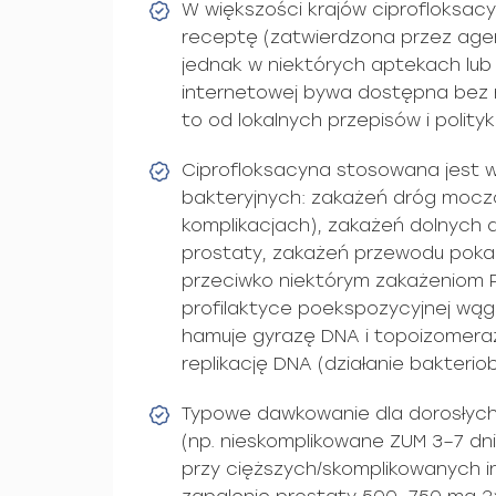
W większości krajów ciprofloksac
receptę (zatwierdzona przez agen
jednak w niektórych aptekach lub
internetowej bywa dostępna bez 
to od lokalnych przepisów i polityk
Ciprofloksacyna stosowana jest w
bakteryjnych: zakażeń dróg mocz
komplikacjach), zakażeń dolnych
prostaty, zakażeń przewodu poka
przeciwko niektórym zakażeniom 
profilaktyce poekspozycyjnej wągl
hamuje gyrazę DNA i topoizomerazę
replikację DNA (działanie bakterio
Typowe dawkowanie dla dorosłych
(np. nieskomplikowane ZUM 3–7 dn
przy cięższych/skomplikowanych in