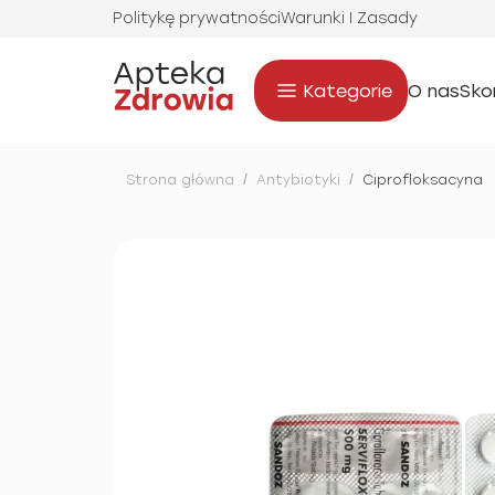
Politykę prywatności
Warunki I Zasady
Kategorie
O nas
Sko
Strona główna
/
Antybiotyki
/
Ciprofloksacyna