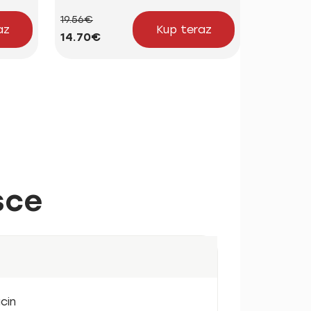
19.56€
46.72€
az
Kup teraz
14.70€
38.93€
sce
cin