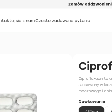
Zamów oddzwonieni
ntaktuj sie z nami
Czesto zadawane pytania
Cipro
Ciprofloxacin to 
stosowany w lecze
moczowego i dol
Dawkowanie
250mg