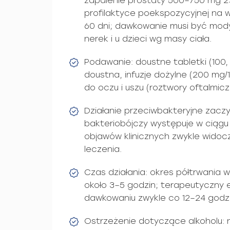
zapalenie prostaty 500–750 mg 2
profilaktyce poekspozycyjnej na 
60 dni; dawkowanie musi być mod
nerek i u dzieci wg masy ciała.
Podawanie: doustne tabletki (100,
doustna, infuzje dożylne (200 mg/
do oczu i uszu (roztwory oftalmicz
Działanie przeciwbakteryjne zaczy
bakteriobójczy występuje w ciąg
objawów klinicznych zwykle wido
leczenia.
Czas działania: okres półtrwania 
około 3–5 godzin; terapeutyczny e
dawkowaniu zwykle co 12–24 godz
Ostrzeżenie dotyczące alkoholu: 