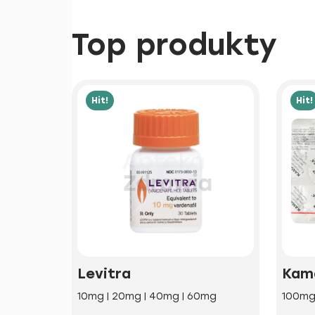
Top produkty
Hit!
Hit!
Levitra
Kam
10mg | 20mg | 40mg | 60mg
100m