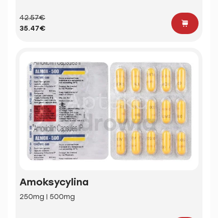
42.57€
35.47€
Amoksycylina
250mg | 500mg