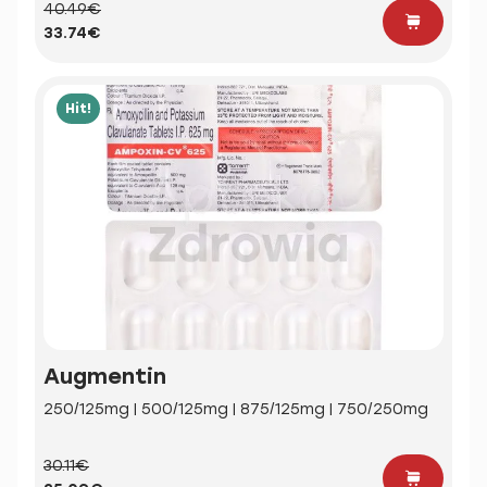
40.49€
33.74€
Hit!
Augmentin
250/125mg | 500/125mg | 875/125mg | 750/250mg
30.11€