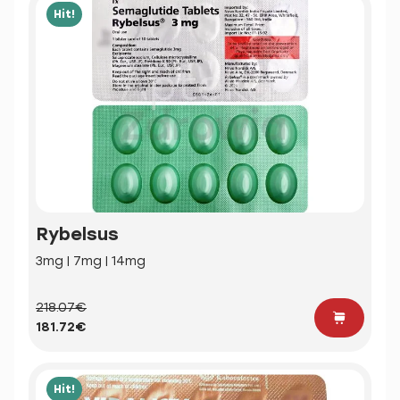
Hit!
Rybelsus
3mg | 7mg | 14mg
218.07€
181.72€
Hit!