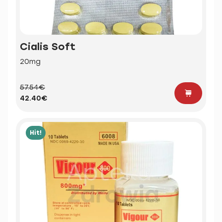
Cialis Soft
20mg
57.54€
42.40€
Hit!