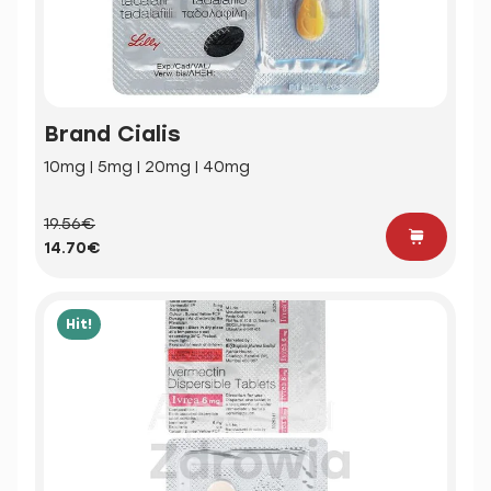
Brand Cialis
10mg | 5mg | 20mg | 40mg
19.56€
14.70€
Hit!