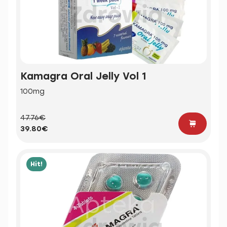
Kamagra Oral Jelly Vol 1
100mg
47.76€
39.80€
Hit!