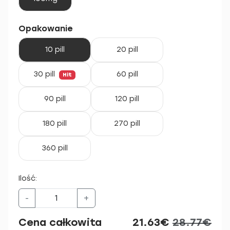
Opakowanie
10 pill
20 pill
30 pill
60 pill
Hit
90 pill
120 pill
180 pill
270 pill
360 pill
Ilość:
-
+
Cena całkowita
21.63€
28.77€