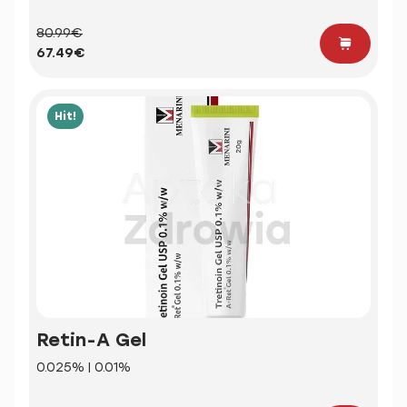
80.99€
67.49€
Hit!
Retin-A Gel
0.025% | 0.01%