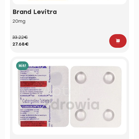
Brand Levitra
20mg
33.22€
27.68€
Hit!