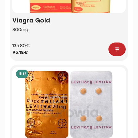
Viagra Gold
800mg
135.80€
95.18€
Hit!