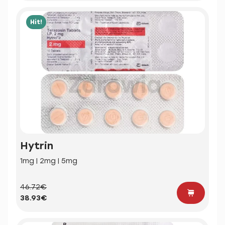
Hit!
Hytrin
1mg | 2mg | 5mg
46.72€
38.93€