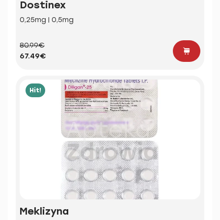
Dostinex
0,25mg | 0,5mg
80.99€
67.49€
Hit!
Meklizyna