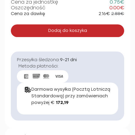
Cena za jednostkę
0.75€
Oszczędność
0.00€
Cena za dawkę
2.16€
2.88€
Dodaj do koszyka
Przesyłka śledzona:
9-21 dni
Metoda płatności:
Darmowa wysyłka (Pocztą Lotniczą
Standardową) przy zamówieniach
powyżej €
172,19