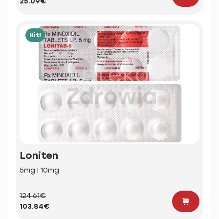
25.09€
Hit!
Loniten
5mg | 10mg
124.61€
103.84€