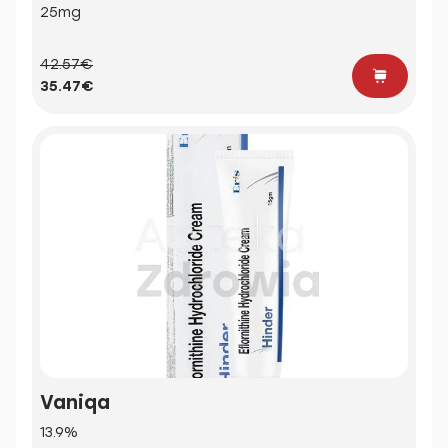
25mg
42.57€
35.47€
Vaniqa
13.9%