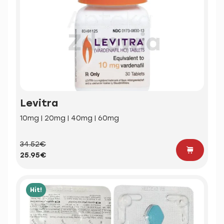
Levitra
10mg | 20mg | 40mg | 60mg
34.52€
25.95€
Hit!