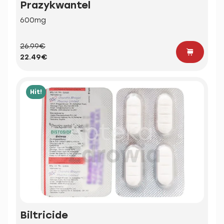
Prazykwantel
600mg
26.99€
22.49€
Hit!
Biltricide