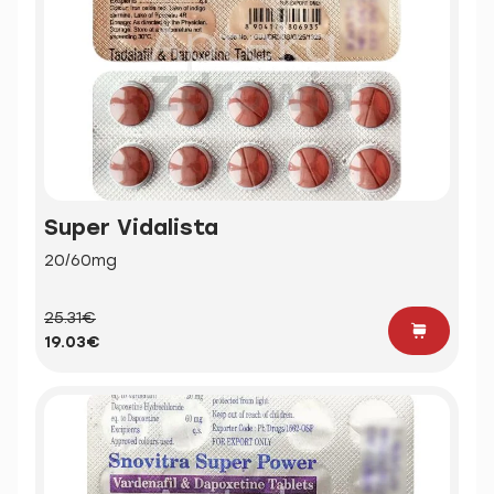
Super Vidalista
20/60mg
25.31€
19.03€