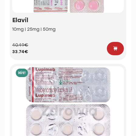
Elavil
10mg | 25mg | 50mg
40.49€
33.74€
Hit!