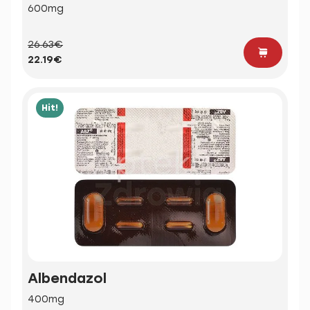
600mg
26.63€
22.19€
Hit!
Albendazol
400mg