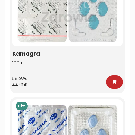
Kamagra
100mg
58.69€
44.13€
Hit!