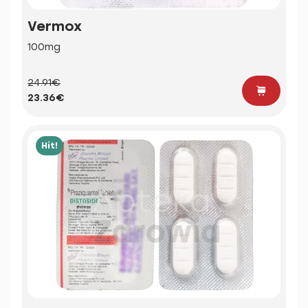
Vermox
100mg
24.91€
23.36€
Hit!