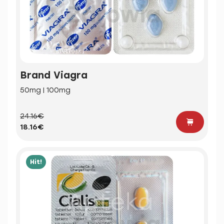
Brand Viagra
50mg | 100mg
24.16€
18.16€
Hit!