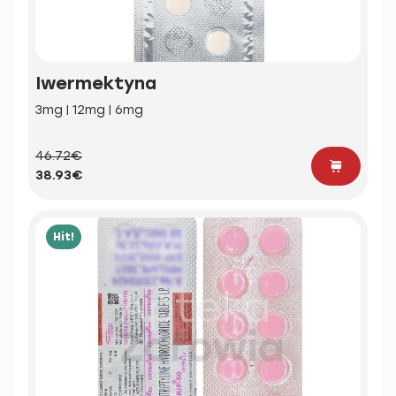
Iwermektyna
3mg | 12mg | 6mg
46.72€
38.93€
Hit!