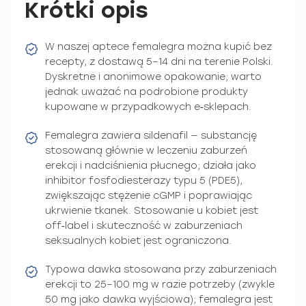
Krótki opis
W naszej aptece femalegra można kupić bez
recepty, z dostawą 5–14 dni na terenie Polski.
Dyskretne i anonimowe opakowanie; warto
jednak uważać na podrobione produkty
kupowane w przypadkowych e‑sklepach.
Femalegra zawiera sildenafil — substancję
stosowaną głównie w leczeniu zaburzeń
erekcji i nadciśnienia płucnego; działa jako
inhibitor fosfodiesterazy typu 5 (PDE5),
zwiększając stężenie cGMP i poprawiając
ukrwienie tkanek. Stosowanie u kobiet jest
off‑label i skuteczność w zaburzeniach
seksualnych kobiet jest ograniczona.
Typowa dawka stosowana przy zaburzeniach
erekcji to 25–100 mg w razie potrzeby (zwykle
50 mg jako dawka wyjściowa); femalegra jest